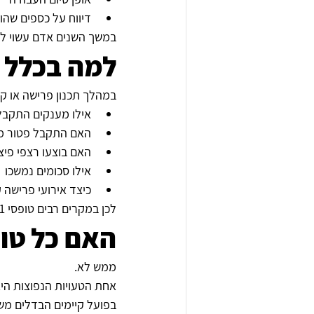
דיווח על כספים שהו
במשך השנים אדם עשוי לצבור מספר רב 
למה בכלל 
במהלך תכנון פרישה או קי
אילו מענקים התקבל
האם התקבל פטור מ
האם בוצעו רצפי פיצו
אילו סכומים נמשכו
כיצד אירועי פרישה ק
לכן במקרים רבים טופסי 161 מסייעים לבנות תמונה מלאה של ההיסטוריה התעסוקתית והמיסויית.
האם כל טופס 161 חסר הו
ממש לא.
אחת הטעויות הנפוצות הי
בפועל קיימים הבדלים משמ